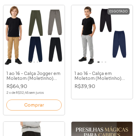
ESGOTADO
1 ao 16 - Calça Jogger em
1 ao 16 - Calça em
Moletom (Moletinho)
Moletom (Moletinho)
Premium - Sem Pelúcia
com Bolso - Sem Pelúcia
R$64,90
R$39,90
2
x
de
R$32,45
sem juros
Comprar