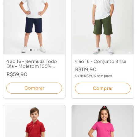
4 ao 16 - Bermuda Todo
4 ao 16 - Conjunto Brisa
Dia – Moletom 100%
R$119,90
Algodão
R$59,90
3
x
de
R$39,97
sem juros
Comprar
Comprar