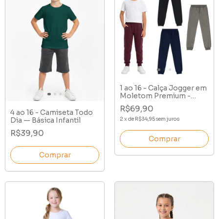
1 ao 16 - Calça Jogger em
Moletom Premium -
Peluciada
R$69,90
4 ao 16 - Camiseta Todo
2
x
de
R$34,95
sem juros
Dia — Básica Infantil
R$39,90
Comprar
Comprar