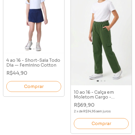
4 ao 16 - Short-Saia Todo
Dia — Feminino Cotton
R$44,90
Comprar
10 ao 16 - Calça em
Moletom Cargo -
Peluciada
R$69,90
2
x
de
R$34,95
sem juros
Comprar