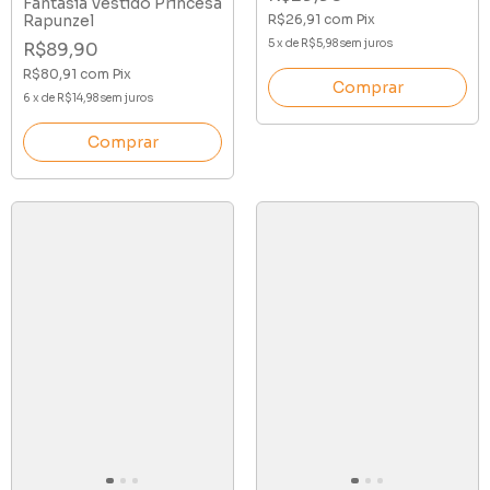
Fantasia Vestido Princesa
Rapunzel
R$26,91
com
Pix
5
x
de
R$5,98
sem juros
R$89,90
R$80,91
com
Pix
6
x
de
R$14,98
sem juros
Comprar