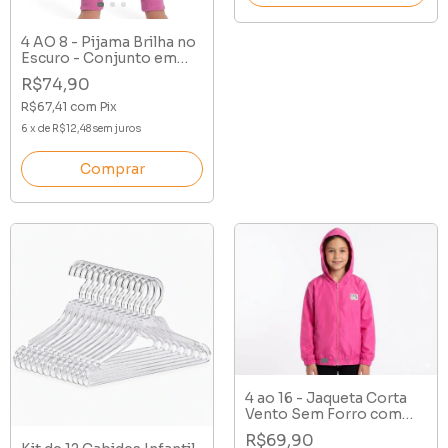
4 AO 8 - Pijama Brilha no
Escuro - Conjunto em
Meia Malha 100%
R$74,90
Algodão
R$67,41
com
Pix
6
x
de
R$12,48
sem juros
Comprar
4 ao 16 - Jaqueta Corta
Vento Sem Forro com
Capuz Nylon Feminino
R$69,90