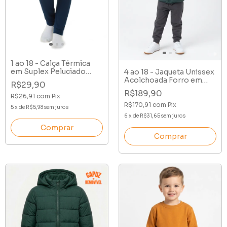
1 ao 18 - Calça Térmica
em Suplex Peluciado
4 ao 18 - Jaqueta Unissex
Unissex
Acolchoada Forro em
R$29,90
Pelos com Capuz
R$189,90
R$26,91
com
Pix
R$170,91
com
Pix
5
x
de
R$5,98
sem juros
6
x
de
R$31,65
sem juros
Comprar
Comprar