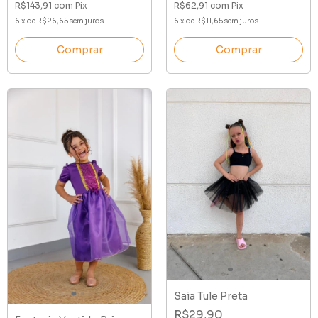
R$143,91
com
Pix
R$62,91
com
Pix
6
x
de
R$26,65
sem juros
6
x
de
R$11,65
sem juros
Comprar
Comprar
Saia Tule Preta
R$29,90