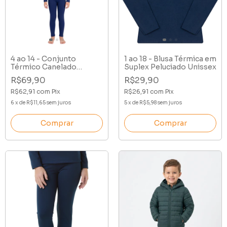
4 ao 14 - Conjunto
1 ao 18 - Blusa Térmica em
Térmico Canelado
Suplex Peluciado Unissex
Unissex - Peluciado
R$69,90
R$29,90
R$62,91
com
Pix
R$26,91
com
Pix
6
x
de
R$11,65
sem juros
5
x
de
R$5,98
sem juros
Comprar
Comprar