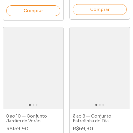
Comprar
Comprar
8 ao 10 — Conjunto
6 ao 8 — Conjunto
Jardim de Verão
Estrelinha do Dia
R$159,90
R$69,90