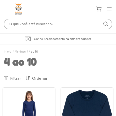
Ganhe 10% de desconto na primeira compra
Início
/
Meninas
/
4 ao 10
4 ao 10
Filtrar
Ordenar