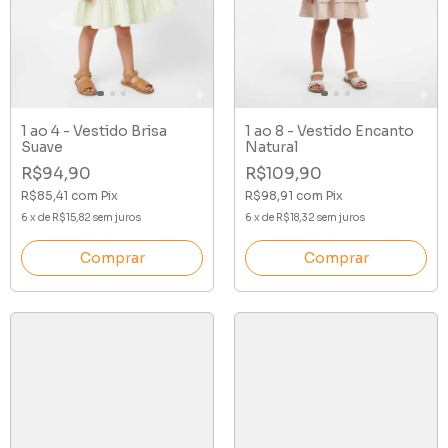
1 ao 4 - Vestido Brisa
1 ao 8 - Vestido Encanto
Suave
Natural
R$94,90
R$109,90
R$85,41
com
Pix
R$98,91
com
Pix
6
x
de
R$15,82
sem juros
6
x
de
R$18,32
sem juros
Comprar
Comprar