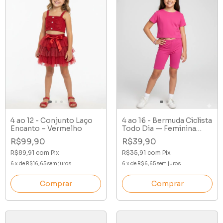
4 ao 12 - Conjunto Laço
4 ao 16 - Bermuda Ciclista
Encanto – Vermelho
Todo Dia — Feminina
Cotton
R$99,90
R$39,90
R$89,91
com
Pix
R$35,91
com
Pix
6
x
de
R$16,65
sem juros
6
x
de
R$6,65
sem juros
Comprar
Comprar