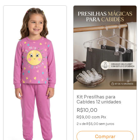
Kit Presilhas para
Cabides 12 unidades
R$10,00
R$9,00
com
Pix
2
x
de
R$5,00
sem juros