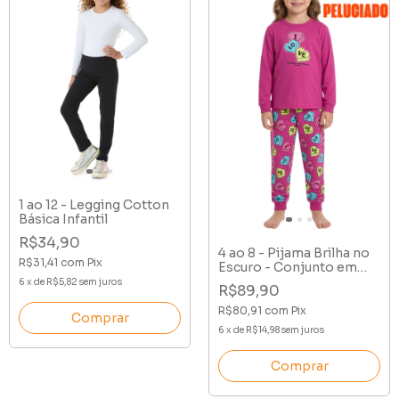
1 ao 12 - Legging Cotton
Básica Infantil
R$34,90
4 ao 8 - Pijama Brilha no
R$31,41
com
Pix
Escuro - Conjunto em
Malha Peluciada 100%
6
x
de
R$5,82
sem juros
R$89,90
Algodão
R$80,91
com
Pix
Comprar
6
x
de
R$14,98
sem juros
Comprar