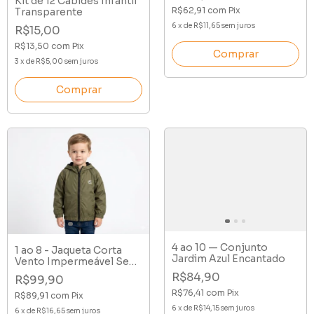
Kit de 12 Cabides Infantil
R$62,91
com
Pix
Transparente
6
x
de
R$11,65
sem juros
R$15,00
R$13,50
com
Pix
Comprar
3
x
de
R$5,00
sem juros
4 ao 10 — Conjunto
1 ao 8 - Jaqueta Corta
Jardim Azul Encantado
Vento Impermeável Sem
Forro
R$84,90
R$99,90
R$76,41
com
Pix
R$89,91
com
Pix
6
x
de
R$14,15
sem juros
6
x
de
R$16,65
sem juros