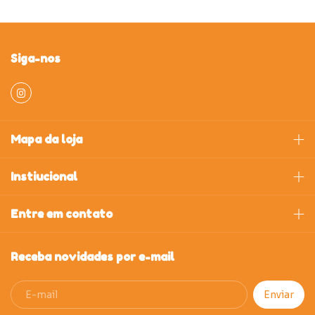
Siga-nos
Mapa da loja
Instiucional
Entre em contato
Receba novidades por e-mail