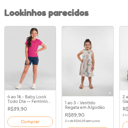
Lookinhos parecidos
4 ao 16 - Baby Look
2 
Todo Dia — Feminina
Ga
1 ao 3 - Vestido
Cotton
Regata em Algodão
R$39,90
R
R$89,90
2
x
Comprar
2
x
de
R$44,95
sem juros