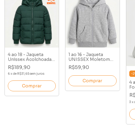
4 ao 18 - Jaqueta
1 ao 16 - Jaqueta
Unissex Acolchoada
UNISSEX Moletom
Forro em Poliéster
Peluciado com Capuz
R$189,90
R$59,90
com Capuz Removível
e Zíper
-
2
6
x
de
R$31,65
sem juros
Comprar
4 
Comprar
Fo
Ca
R
Xa
3
x