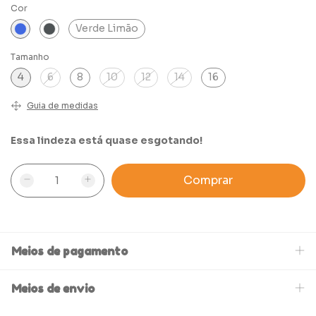
Cor
Verde Limão
Tamanho
4
6
8
10
12
14
16
Guia de medidas
Essa lindeza está quase esgotando!
Meios de pagamento
Meios de envio