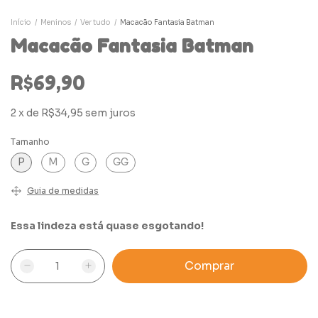
Início
/
Meninos
/
Ver tudo
/
Macacão Fantasia Batman
Macacão Fantasia Batman
R$69,90
2
x
de
R$34,95
sem juros
Tamanho
P
M
G
GG
Guia de medidas
Essa lindeza está quase esgotando!