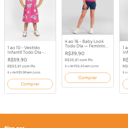
4 ao 16 - Baby Look
Todo Dia — Feminina
1 ao 10 - Vestido
1 
Cotton
Infantil Todo Dia -
In
R$39,90
Panda
Co
R$59,90
R
R$35,91
com
Pix
Me
R$53,91
com
Pix
R$
6
x
de
R$6,65
sem juros
6
x
de
R$9,98
sem juros
6
x
Comprar
Comprar