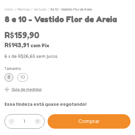
Início
/
Meninas
/
Ver tudo
/
8 e 10 - Vestido Flor de Areia
8 e 10 - Vestido Flor de Areia
R$159,90
R$143,91
com
Pix
6
x
de
R$26,65
sem juros
Tamanho
8
10
Guia de medidas
Essa lindeza está quase esgotando!