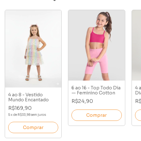
6 ao 16 - Top Todo Dia
4 
— Feminino Cotton
Di
4 ao 8 - Vestido
Co
Mundo Encantado
R$24,90
R
R$169,90
Comprar
5
x
de
R$33,98
sem juros
Comprar