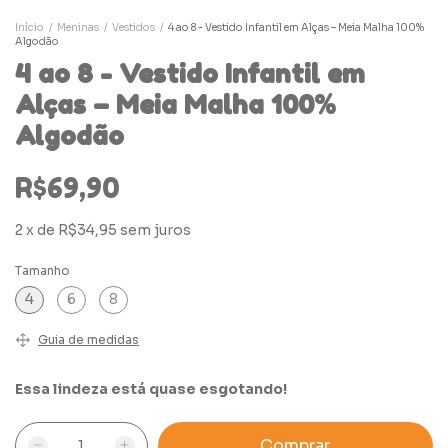
Início
/
Meninas
/
Vestidos
/
4 ao 8 - Vestido Infantil em Alças – Meia Malha 100%
Algodão
4 ao 8 - Vestido Infantil em
Alças – Meia Malha 100%
Algodão
R$69,90
2
x
de
R$34,95
sem juros
Tamanho
4
6
8
Guia de medidas
Essa lindeza está quase esgotando!