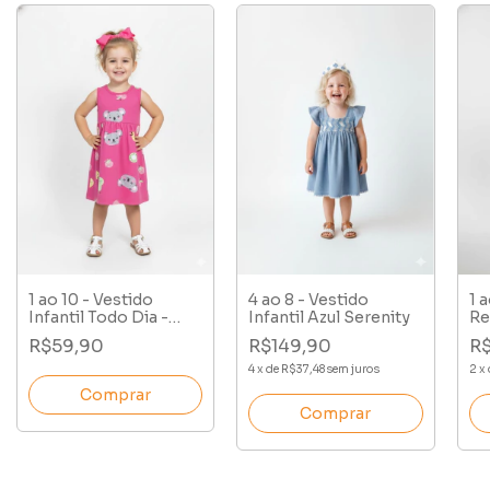
1 ao 10 - Vestido
4 ao 8 - Vestido
1 
Infantil Todo Dia -
Infantil Azul Serenity
Re
Panda
R$59,90
R$149,90
R
4
x
de
R$37,48
sem juros
2
x
Comprar
Comprar